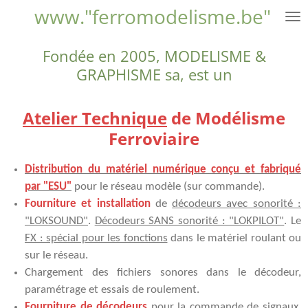
www."ferromodelisme.be"
Passer
au
contenu
Fondée en 2005,
MODELISME &
principal
GRAPHISME sa, est un
Atelier Technique
de Modélisme
Ferroviaire
Distribution du matériel numérique conçu et fabriqué
par "ESU"
pour le réseau modèle (sur commande).
Fourniture et installation
de
décodeurs avec sonorité :
"LOKSOUND"
.
Décodeurs SANS sonorité : "LOKPILOT"
. Le
FX : spécial pour les fonctions
dans le matériel roulant ou
sur le réseau.
Chargement des fichiers sonores dans le décodeur,
paramétrage et essais de roulement.
Fourniture de décodeurs
pour la commande de signaux,