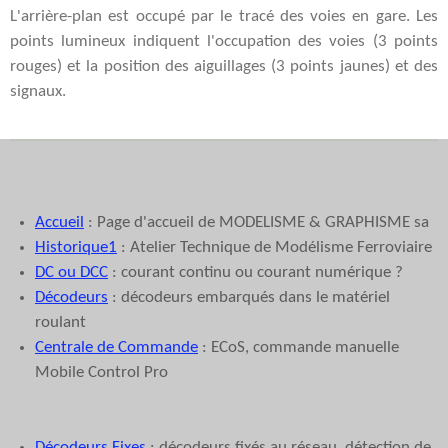
L'arrière-plan est occupé par le tracé des voies en gare. Les
points lumineux indiquent l'occupation des voies (3 points
rouges) et la position des aiguillages (3 points jaunes) et des
signaux.
Accueil
: Page d'accueil de MODELISME & GRAPHISME sa
Historique1
: Atelier Technique de Modélisme Ferroviaire
DC ou DCC
: courant continu ou courant numérique ?
Décodeurs
: décodeurs embarqués dans le matériel
roulant
Centrale de Commande
: ECoS, commande manuelle
Mobile Control Pro