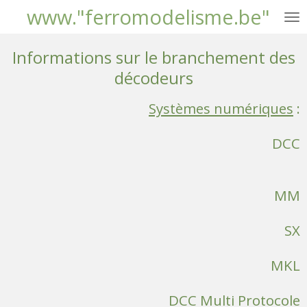
www."ferromodelisme.be"
Passer
au
contenu
Informations sur le branchement des
principal
décodeurs
Systèmes numériques
:
DCC
MM
SX
MKL
DCC Multi Protocole