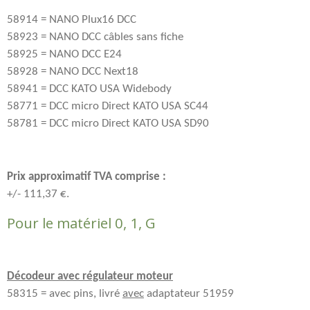
58914 = NANO Plux16 DCC
58923 = NANO DCC câbles sans fiche
58925 = NANO DCC E24
58928 = NANO DCC Next18
58941 = DCC KATO USA Widebody
58771 = DCC micro Direct KATO USA SC44
58781 = DCC micro Direct KATO USA SD90
Prix approximatif TVA comprise :
+/- 111,37 €.
Pour le matériel 0, 1, G
Décodeur avec régulateur moteur
58315 = avec pins, livré
avec
adaptateur 51959